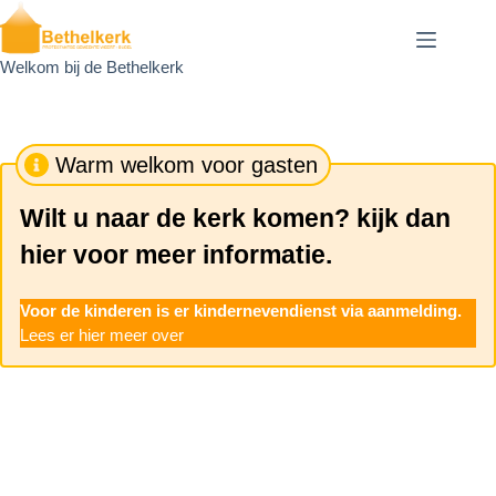
Ga
naar
de
Welkom bij de Bethelkerk
inhoud
Warm welkom voor gasten
Wilt u naar de kerk komen? kijk dan
hier voor meer informatie.
C
Voor de kinderen is er kindernevendienst via aanmelding.
Lees er hier meer over